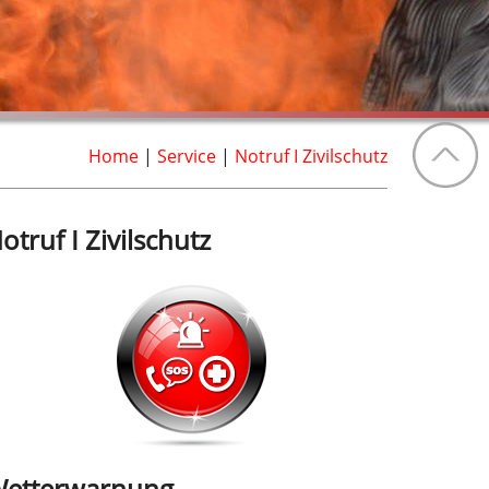
Home
|
Service
|
Notruf I Zivilschutz
otruf I Zivilschutz
etterwarnung