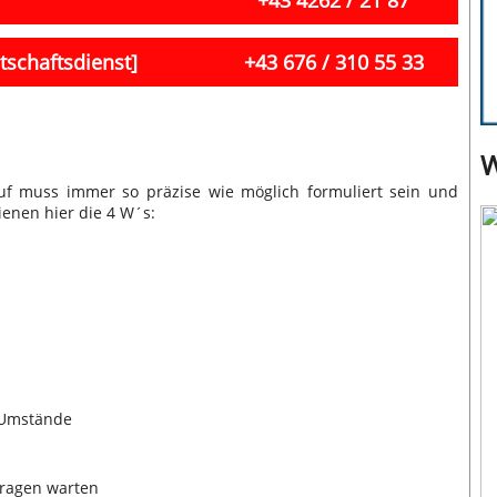
tschaftsdienst]
+43 676 / 310 55 33
W
uf muss immer so präzise wie möglich formuliert sein und
ienen hier die 4 W´s:
e Umstände
ragen warten