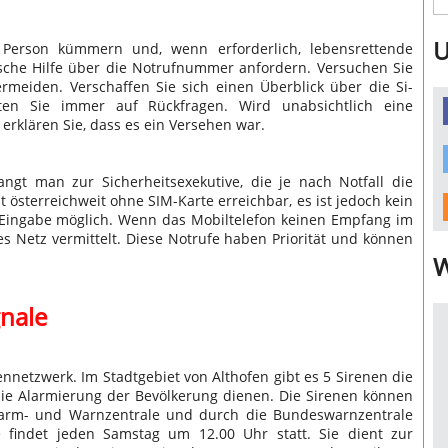
U
 Person kümmern und, wenn erforderlich, lebensrettende
che Hilfe über die Notrufnummer anfordern. Versuchen Sie
eiden. Verschaffen Sie sich einen Überblick über die Si­
ten Sie immer auf Rückfragen. Wird unabsichtlich eine
erklären Sie, dass es ein Versehen war.
ngt man zur Sicherheitsexekutive, die je nach Notfall die
t österreichweit ohne SIM-Karte erreichbar, es ist jedoch kein
e Eingabe möglich. Wenn das Mobiltelefon keinen Empfang im
s Netz vermittelt. Diese Notrufe haben Priorität und können
W
gnale
nnetzwerk. Im Stadtgebiet von Althofen gibt es 5 Sirenen die
die Alarmierung der Bevölkerung dienen. Die Sirenen können
larm- und Warnzentrale und durch die Bundeswarnzentrale
 findet jeden Samstag um 12.00 Uhr statt. Sie dient zur