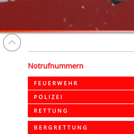
Notrufnummern
F E U E R W E H R
P O L I Z E I
R E T T U N G
B E R G R E T T U N G