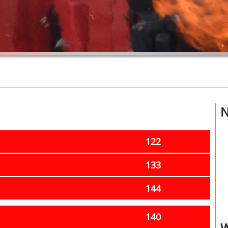
N
122
133
144
140
W