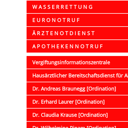
W A S S E R R E T T U N G
E U R O N O T R U F
Ä R Z T E N O T D I E N S T
A P O T H E K E N N O T R U F
Vergiftungsinformationszentrale
Hausärztlicher Bereitschaftsdienst für A
Dr. Andreas Braunegg [Ordination]
Dr. Erhard Laurer [Ordination]
Dr. Claudia Krause [Ordination]
Dr. Wilhelmine Pipam [Ordination]